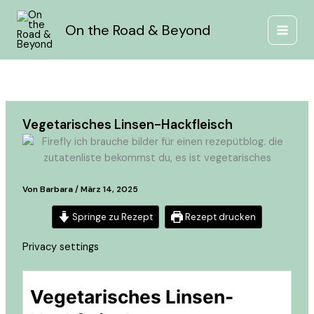
Minuten
Minuten
Zum
Inhalt
On the Road & Beyond
springen
Vegetarisches Linsen-Hackfleisch
Von
Barbara
/
März 14, 2025
Springe zu Rezept
Rezept drucken
Privacy settings
Vegetarisches Linsen-