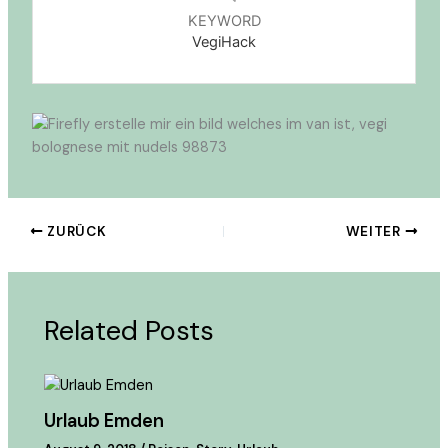
KEYWORD
VegiHack
ZURÜCK
WEITER
Related Posts
Urlaub Emden