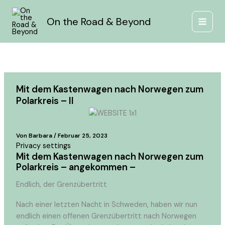
Zum
Inhalt
On the Road & Beyond
springen
Mit dem Kastenwagen nach Norwegen zum
Polarkreis – II
Von
Barbara
/
Februar 25, 2023
Privacy settings
Mit dem Kastenwagen nach Norwegen zum
Polarkreis – angekommen –
Endlich, der Grenzübertritt
Nach einer letzten Nacht in Schweden, haben wir nun
endlich einen offenen Grenzübertritt nach Norwegen