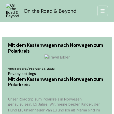
Zum
Inhalt
On the Road & Beyond
springen
Mit dem Kastenwagen nach Norwegen zum
Polarkreis
Von
Barbara
/
Februar 24, 2023
Privacy settings
Mit dem Kastenwagen nach Norwegen zum
Polarkreis
Unser Roadtrip zum Polarkreis in Norwegen
genau zu sein, 1,5 Jahre. Wir, meine beiden Kinder, der
Hund Elli, unser neuer Van Lu und ich als Mama sind im