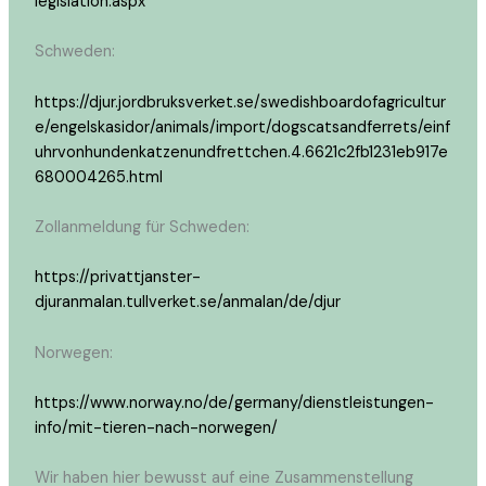
legislation.aspx
Schweden:
https://djur.jordbruksverket.se/swedishboardofagricultur
e/engelskasidor/animals/import/dogscatsandferrets/einf
uhrvonhundenkatzenundfrettchen.4.6621c2fb1231eb917e
680004265.html
Zollanmeldung für Schweden:
https://privattjanster-
djuranmalan.tullverket.se/anmalan/de/djur
Norwegen:
https://www.norway.no/de/germany/dienstleistungen-
info/mit-tieren-nach-norwegen/
Wir haben hier bewusst auf eine Zusammenstellung