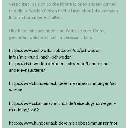
verzichtet, da sich solche Informationen ändern können,
und die offiziellen Seiten (siehe Links oben) die genauen
Informationen bereithalten.
Hier habe ich auch noch eine Website zum Thema
gefunden, welche ich sehr interessant fand:
https://www.schwedenliebe.com/de/schweden-
infos/mit-hund-nach-schweden
https://visitsweden.de/uber-schweden/hunde-und-
andere-haustiere/
https://www.hundeurlaub.de/einreisebestimmungen/sch
weden
https://www.skandinavientrips.de/reiseblog/norwegen-
mit-hund/_482
https://www.hundeurlaub.de/einreisebestimmungen/nor