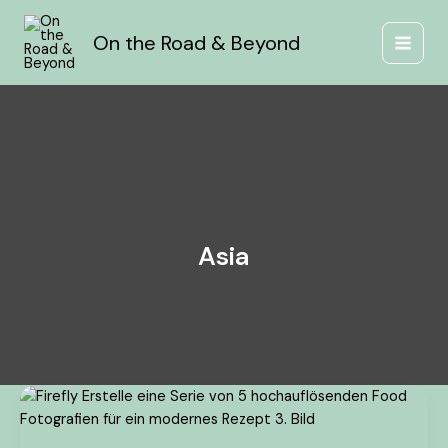
Zum
Inhalt
On the Road & Beyond
springen
Asia
Knuspriger
Reis
Salat