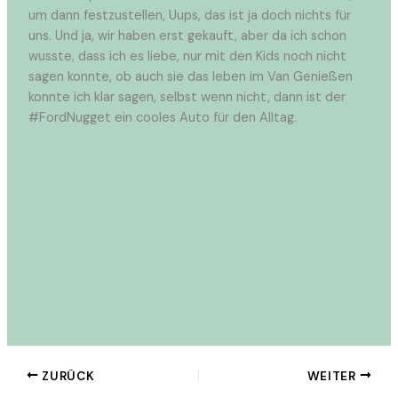
um dann festzustellen, Uups, das ist ja doch nichts für
uns. Und ja, wir haben erst gekauft, aber da ich schon
wusste, dass ich es liebe, nur mit den Kids noch nicht
sagen konnte, ob auch sie das leben im Van Genießen
konnte ich klar sagen, selbst wenn nicht, dann ist der
#FordNugget ein cooles Auto für den Alltag.
ZURÜCK
WEITER