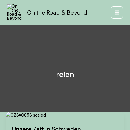
Zum
Inhalt
On the Road & Beyond
springen
reien
Unsere
Zeit
Unsere Zeit in Schweden
in