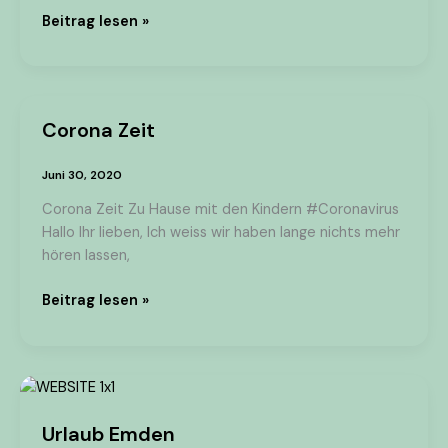
Beitrag lesen »
Corona Zeit
Corona
Zeit
Juni 30, 2020
Corona Zeit Zu Hause mit den Kindern #Coronavirus
Hallo Ihr lieben, Ich weiss wir haben lange nichts mehr
hören lassen,
Beitrag lesen »
Urlaub
Emden
Urlaub Emden